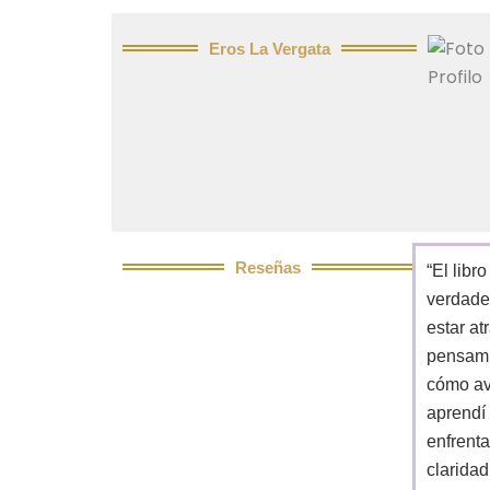
Eros La Vergata​
Reseñas
“El libr
verdader
estar a
pensami
cómo av
aprendí
enfrent
clarida