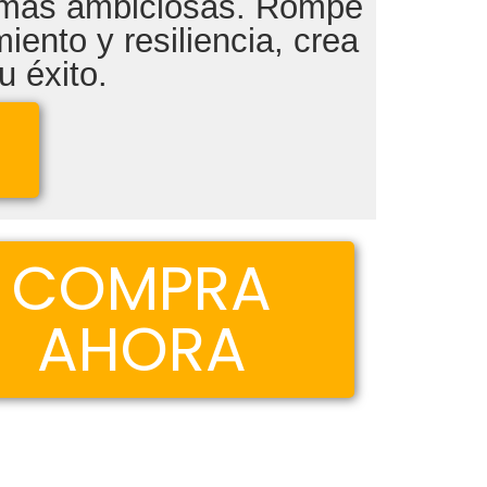
s más ambiciosas. Rompe
iento y resiliencia, crea
u éxito.
COMPRA
AHORA