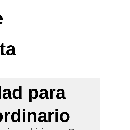
e
a​
dad para
ordinario