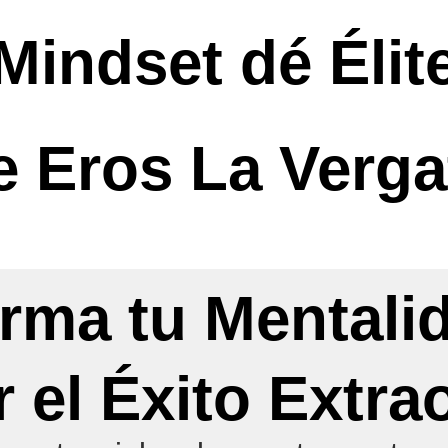
Mindset dé Élit
e Eros La Vergat
rma tu Mentali
 el Éxito Extra